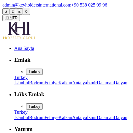
admin@keyholdersinternational.com
+90 538 025 99 96
$
€
£
₺
🇹🇷
TR
Ana Sayfa
Emlak
Turkey
Turkey
İstanbul
Bodrum
Fethiye
Kalkan
Antalya
İzmir
Dalaman
Dalyan
Lüks Emlak
Turkey
Turkey
İstanbul
Bodrum
Fethiye
Kalkan
Antalya
İzmir
Dalaman
Dalyan
Yatırım