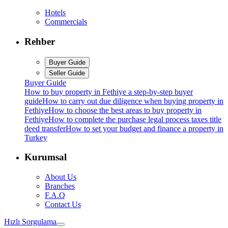
Hotels
Commercials
Rehber
Buyer Guide
Seller Guide
Buyer Guide
How to buy property in Fethiye a step-by-step buyer
guide
How to carry out due diligence when buying property in
Fethiye
How to choose the best areas to buy property in
Fethiye
How to complete the purchase legal process taxes title
deed transfer
How to set your budget and finance a property in
Turkey
Kurumsal
About Us
Branches
F.A.Q
Contact Us
Hızlı Sorgulama