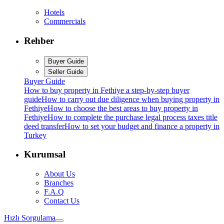
Hotels
Commercials
Rehber
Buyer Guide
Seller Guide
Buyer Guide
How to buy property in Fethiye a step-by-step buyer
guide
How to carry out due diligence when buying property in
Fethiye
How to choose the best areas to buy property in
Fethiye
How to complete the purchase legal process taxes title
deed transfer
How to set your budget and finance a property in
Turkey
Kurumsal
About Us
Branches
F.A.Q
Contact Us
Hızlı Sorgulama