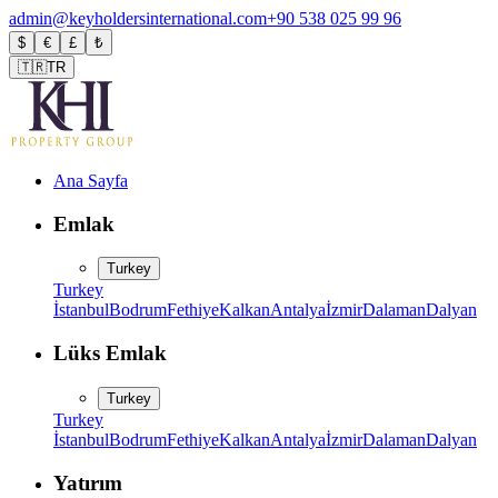
admin@keyholdersinternational.com
+90 538 025 99 96
$
€
£
₺
🇹🇷
TR
Ana Sayfa
Emlak
Turkey
Turkey
İstanbul
Bodrum
Fethiye
Kalkan
Antalya
İzmir
Dalaman
Dalyan
Lüks Emlak
Turkey
Turkey
İstanbul
Bodrum
Fethiye
Kalkan
Antalya
İzmir
Dalaman
Dalyan
Yatırım