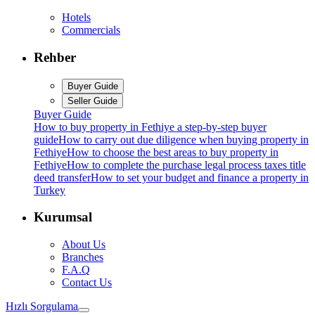
Hotels
Commercials
Rehber
Buyer Guide
Seller Guide
Buyer Guide
How to buy property in Fethiye a step-by-step buyer
guide
How to carry out due diligence when buying property in
Fethiye
How to choose the best areas to buy property in
Fethiye
How to complete the purchase legal process taxes title
deed transfer
How to set your budget and finance a property in
Turkey
Kurumsal
About Us
Branches
F.A.Q
Contact Us
Hızlı Sorgulama