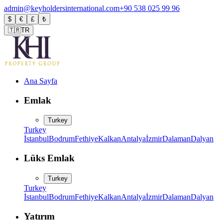
admin@keyholdersinternational.com
+90 538 025 99 96
$
€
£
₺
🇹🇷
TR
Ana Sayfa
Emlak
Turkey
Turkey
İstanbul
Bodrum
Fethiye
Kalkan
Antalya
İzmir
Dalaman
Dalyan
Lüks Emlak
Turkey
Turkey
İstanbul
Bodrum
Fethiye
Kalkan
Antalya
İzmir
Dalaman
Dalyan
Yatırım