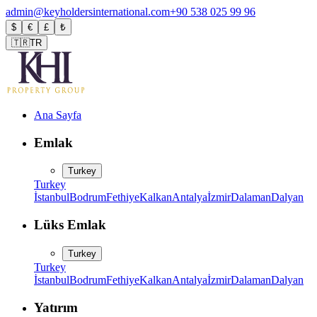
admin@keyholdersinternational.com
+90 538 025 99 96
$
€
£
₺
🇹🇷
TR
Ana Sayfa
Emlak
Turkey
Turkey
İstanbul
Bodrum
Fethiye
Kalkan
Antalya
İzmir
Dalaman
Dalyan
Lüks Emlak
Turkey
Turkey
İstanbul
Bodrum
Fethiye
Kalkan
Antalya
İzmir
Dalaman
Dalyan
Yatırım