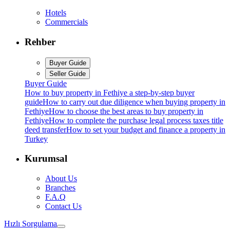
Hotels
Commercials
Rehber
Buyer Guide
Seller Guide
Buyer Guide
How to buy property in Fethiye a step-by-step buyer
guide
How to carry out due diligence when buying property in
Fethiye
How to choose the best areas to buy property in
Fethiye
How to complete the purchase legal process taxes title
deed transfer
How to set your budget and finance a property in
Turkey
Kurumsal
About Us
Branches
F.A.Q
Contact Us
Hızlı Sorgulama