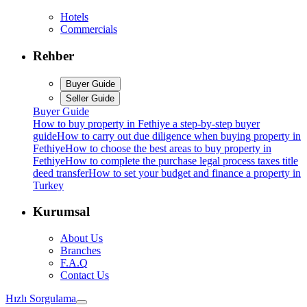
Hotels
Commercials
Rehber
Buyer Guide
Seller Guide
Buyer Guide
How to buy property in Fethiye a step-by-step buyer
guide
How to carry out due diligence when buying property in
Fethiye
How to choose the best areas to buy property in
Fethiye
How to complete the purchase legal process taxes title
deed transfer
How to set your budget and finance a property in
Turkey
Kurumsal
About Us
Branches
F.A.Q
Contact Us
Hızlı Sorgulama