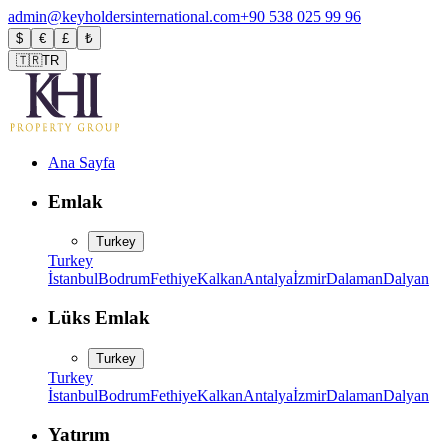
admin@keyholdersinternational.com
+90 538 025 99 96
$
€
£
₺
🇹🇷
TR
Ana Sayfa
Emlak
Turkey
Turkey
İstanbul
Bodrum
Fethiye
Kalkan
Antalya
İzmir
Dalaman
Dalyan
Lüks Emlak
Turkey
Turkey
İstanbul
Bodrum
Fethiye
Kalkan
Antalya
İzmir
Dalaman
Dalyan
Yatırım