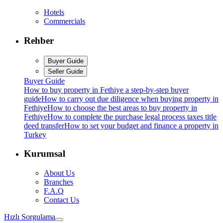
Hotels
Commercials
Rehber
Buyer Guide
Seller Guide
Buyer Guide
How to buy property in Fethiye a step-by-step buyer
guide
How to carry out due diligence when buying property in
Fethiye
How to choose the best areas to buy property in
Fethiye
How to complete the purchase legal process taxes title
deed transfer
How to set your budget and finance a property in
Turkey
Kurumsal
About Us
Branches
F.A.Q
Contact Us
Hızlı Sorgulama