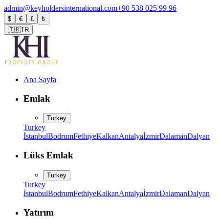
admin@keyholdersinternational.com
+90 538 025 99 96
$
€
£
₺
🇹🇷
TR
Ana Sayfa
Emlak
Turkey
Turkey
İstanbul
Bodrum
Fethiye
Kalkan
Antalya
İzmir
Dalaman
Dalyan
Lüks Emlak
Turkey
Turkey
İstanbul
Bodrum
Fethiye
Kalkan
Antalya
İzmir
Dalaman
Dalyan
Yatırım